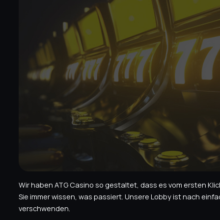
Wir haben ATG Casino so gestaltet, dass es vom ersten Klick a
Sie immer wissen, was passiert. Unsere Lobby ist nach einfac
verschwenden.