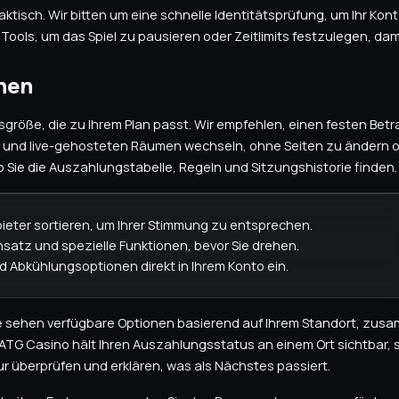
praktisch. Wir bitten um eine schnelle Identitätsprüfung, um Ihr 
Tools, um das Spiel zu pausieren oder Zeitlimits festzulegen, dam
nnen
sgröße, die zu Ihrem Plan passt. Wir empfehlen, einen festen Bet
n und live-gehosteten Räumen wechseln, ohne Seiten zu ändern o
o Sie die Auszahlungstabelle, Regeln und Sitzungshistorie finden.
bieter sortieren, um Ihrer Stimmung zu entsprechen.
satz und spezielle Funktionen, bevor Sie drehen.
d Abkühlungsoptionen direkt in Ihrem Konto ein.
Sie sehen verfügbare Optionen basierend auf Ihrem Standort, zus
 ATG Casino hält Ihren Auszahlungsstatus an einem Ort sichtbar,
r überprüfen und erklären, was als Nächstes passiert.