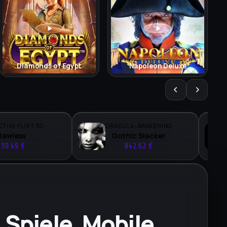
Diamonds of Egypt
Napoleon Deluxe
TIVE FLIRT 30
DRACULA-AWAKENING
lawless
Gothic Slacker
350.49 €
842.62 €
 Spiele, Mobile